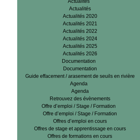
Actualités
Actualités
Actualités 2020
Actualités 2021
Actualités 2022
Actualités 2024
Actualités 2025
Actualités 2026
Documentation
Documentation
Guide effacement / arasement de seuils en rivière
Agenda
Agenda
Retrouvez des évènements
Offre d’emploi / Stage / Formation
Offre d’emploi / Stage / Formation
Offres d’emploi en cours
Offres de stage et apprentissage en cours
Offres de formations en cours