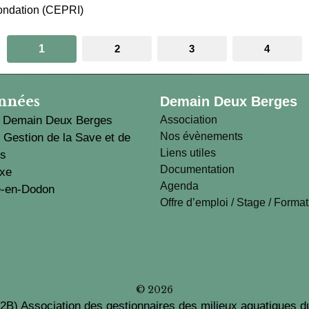
nondation (CEPRI)
1
2
3
4
nnées
Demain Deux Berges
n Demain Deux Berges
Association
Nos évènements
 Gestion de la Save et de
Liens utiles
ts
Documentation
exe
Agenda
e-en-Dodon
Offre d’emploi / Stage / Forma
© 2026
B) Association des gestionnaires des milieux aquatiques d