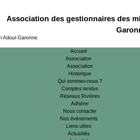
Association des gestionnaires des m
Garon
in Adour-Garonne.
Accueil
Association
Association
Historique
Qui sommes-nous ?
Comptes rendus
Réseaux Rivières
Adhérer
Nous contacter
Nos évènements
Liens utiles
Actualités