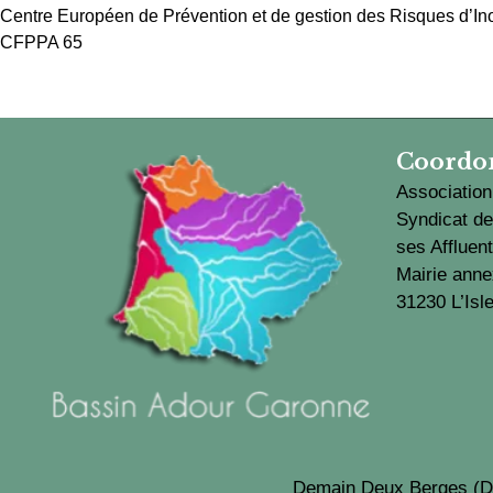
Centre Européen de Prévention et de gestion des Risques d’I
CFPPA 65
Coordo
Associatio
Syndicat de
ses Affluen
Mairie ann
31230 L’Isl
Demain Deux Berges (D2